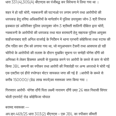
धारा 331(4),305(A) बीएनएस का पंजीबद्ध कर विवेचना मे लिया गया था ।
शहर मे हो रही चोरी, नकबजनी की घटनाओ पर लगाम लगाने तथा आरोपीयो की
धरपकड हेतु वरिष्ठ अधिकारियों के मार्गदर्शन में पुलिस उपायुक्त जोन-3 श्री रियाज
इकबाल एवं अतिरिक्त पुलिस उपायुक्त जोन-3 श्रीमती शालिनी दीक्षित द्वारा चोरी,
नकबजनी के आरोपीयो की धरपकड तथा माल बरामदगी हेतु सहायक पुलिस आयुक्त
शाहँजानाबाद श्री अनिल वाजपेई के निर्देशन मे थाना प्रभारी कोहेफिजा तथा स्टाफ की
टीम गठित कर टीम को लगाया गया था, जो मनुआभावन टैकरी तथा आसपास हो रही
चोरियो के आरोपीयो की तलाश के दौरान मुखबिर सूचना पर सन्देही योगेश दाँगी को
अभिरक्षा मे लेकर हिकमत अमली से पूछताछ करने पर आरोपी के कब्जे से कार से चोरी
किया JBL कम्पनी का स्पीकर तथा आरोपी की निशादेही पर अन्य अपराधो मे चोरी गई
एक एक्टीवा एवं हीरो स्प्लेण्डर मोटर सायकल जप्त की गई है ।आरोपी के कब्जे से
करीब 150000/-(डेढ लाख रूपये)का मसरूका जप्त किया गया ।
गिरफ्तार आरोपी- योगेश दाँगी पिता लक्ष्मी नारायण दाँगी उम्र 26 साल निवासी सिंगार
चोली एयरपोर्ट रोड कोहेफिजा भोपाल
बरामद मसरूका —
अप.क्र.469/25 धारा 303(2) बीएनएस – एक JBL का स्पीकार कीमती