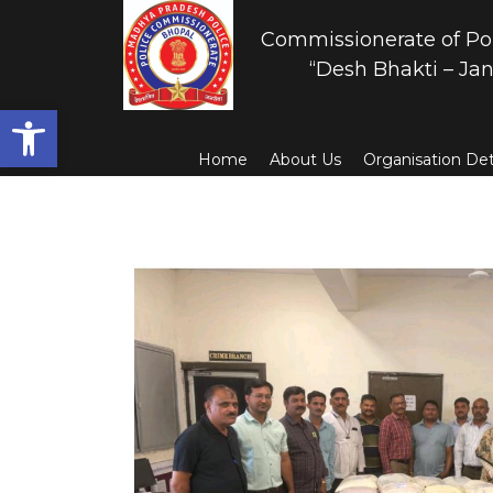
Commissionerate of Po
“Desh Bhakti – Jan
Open toolbar
Home
About Us
Organisation Det