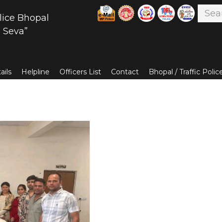
lice Bhopal
 Seva”
Citiz
ails
Helpline
Officers List
Contact
Bhopal / Traffic Poli