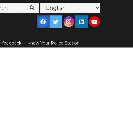
en Services
ce feedback
Know Your Police Station