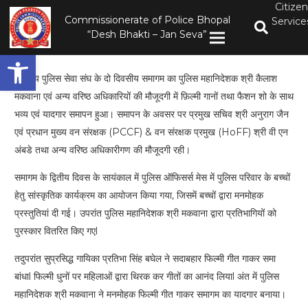
Citizen
Commissionerate of Police Bhopal
Service
“Desh Bhakti – Jan Seva”
Open toolbar
भारतीय पुलिस सेवा संघ के दो दिवसीय समागम का पुलिस महानिदेशक श्री कैलाश
मकवाना एवं अन्य वरिष्ठ अधिकारियों की मौजूदगी में फ़िल्मी गानों तथा फैशन शो के साथ
भव्य एवं यादगार समापन हुआ। समापन के अवसर पर प्रमुख सचिव श्री अनुराग जैन
एवं प्रधान मुख्य वन संरक्षक (PCCF) & वन संरक्षक प्रमुख (HoFF) श्री वी एन
अंबडे तथा अन्य वरिष्ठ अधिकारीगण की मौजूदगी रही।
समागम के द्वितीय दिवस के सायंकाल में पुलिस ऑफिसर्स मेस में पुलिस परिवार के बच्चों
हेतु सांस्कृतिक कार्यक्रम का आयोजन किया गया, जिसमें बच्चों द्वारा मनमोहक
प्रस्तुतियां दी गई। उपरांत पुलिस महानिदेशक श्री मकवाना द्वारा प्रतिभागियों को
पुरस्कार वितरित किए गएl
तदुपरांत सुप्रसिद्ध गायिका प्रतिभा सिंह बघेल ने सदाबहार फिल्मी गीत गाकर समा
बांधाl फिल्मी धुनों पर महिलाओं द्वारा थिरक कर गीतों का आनंद लियाl अंत में पुलिस
महानिदेशक श्री मकवाना ने मनमोहक फिल्मी गीत गाकर समागम का यादगार बनाया।