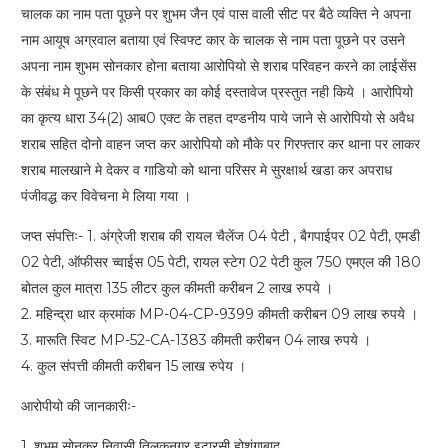
चालक का नाम पता पूछने पर शुभम जैन एवं पास वाली सीट पर बैठे व्यक्ति ने अपना
नाम आयूष अग्रवाल बताया एवं स्विफ्ट कार के चालक से नाम पता पूछने पर उसने
अपना नाम शुभम सोनकार होना बताया आरोपियो से शराब परिवहन करने का लाईसेंस
के संबंध मे पूछने पर किसी प्रकार का कोई दस्तावेज प्रस्तुत नही किये । आरोपियो
का कृत्य धारा 34(2) आब0 एक्ट के तहत दण्डनीय पाये जाने से आरोपियो से अवैध
शराब सहित दोनो वाहन जप्त कर आरोपियो को मौके पर गिरफ्तार कर थाना पर लाकर
शराब मालखाने मे देकर व गाडियो को थाना परिसर मे सुरक्षार्थ खडा कर अपराध
पंजीवद्ध कर विवेचना मे लिया गया ।
जप्त संपत्तिः- 1. अंग्रेजी शराब की रायल चैलेंज 04 पेटी , बैगपाईपर 02 पेटी, एमडी
02 पेटी, ऑफीसर च्वाईस 05 पेटी, रायल स्टेग 02 पेटी कुल 750 एमएल की 180
बोतल कुल मात्रा 135 लीटर कुल कीमती करीबन 2 लाख रुपये ।
2. महिन्द्रा थार क्रमांक MP-04-CP-9399 कीमती करीबन 09 लाख रुपये ।
3. मारूति स्विट MP-52-CA-1383 कीमती करीबन 04 लाख रुपये ।
4. कुल संपत्ती कीमती करीबन 15 लाख रुपेय ।
आरोपीयो की जानकारीः-
1. शुभम सोनकर निवासी तिलकनगर इटारसी होशंगाबाद