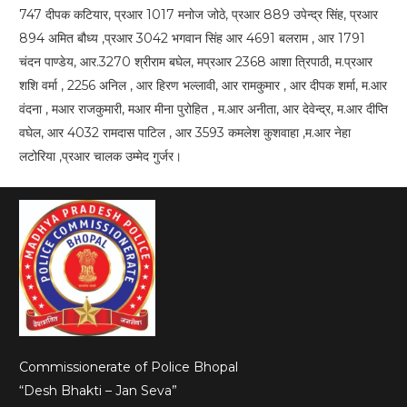
747 दीपक कटियार, प्रआर 1017 मनोज जोठे, प्रआर 889 उपेन्द्र सिंह, प्रआर
894 अमित बौध्य ,प्रआर 3042 भगवान सिंह आर 4691 बलराम , आर 1791
चंदन पाण्डेय, आर.3270 श्रीराम बघेल, मप्रआर 2368 आशा त्रिपाठी, म.प्रआर
शशि वर्मा , 2256 अनिल , आर हिरण भल्लावी, आर रामकुमार , आर दीपक शर्मा, म.आर
वंदना , मआर राजकुमारी, मआर मीना पुरोहित , म.आर अनीता, आर देवेन्द्र, म.आर दीप्ति
वघेल, आर 4032 रामदास पाटिल , आर 3593 कमलेश कुशवाहा ,म.आर नेहा
लटोरिया ,प्रआर चालक उम्मेद गुर्जर।
Commissionerate of Police Bhopal
“Desh Bhakti – Jan Seva”