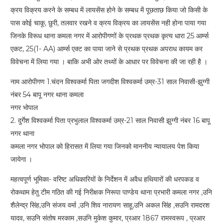
क्रय विक्रय करने के सम्बध में लायसेंस होने के सम्बध में पूछताछ किया जो किसी के
पास कोई चाकू, छुरी, तलवार रखने व क्रय विक्रय का लायसेंस नही होना पाया गया
जिनके विरूध थाना कमला नगर में आरोपीगणों के प्रथक प्रथक कृत्य धारा 25 आर्म्स
एकट, 25(1- AA) आर्म्स एक्ट का पाया जाने से प्रथक प्रथक अपराध कायम कर
विवेचना में लिया गया । बाकि अभी ओर तथ्यों के आधार पर विवेचना की जा रही है ।
नाम आरोपीगण 1.चंदन विश्वकर्मा पिता जगदीश विश्वकर्मा उम्र-31 साल निवासी-झुग्गी
नंबर 54 बापू नगर थाना कमला
नगर भोपाल
2. दुर्गेश विश्वकर्मा पिता प्रभुलाल विश्वकर्मा उम्र-21 साल निवासी झुग्गी नंबर 16 बापू
नगर थाना
कमला नगर भोपाल को हिरासत में लिया गया जिनको माननीय न्यायालय पेश किया
जायेगा ।
महत्वपूर्ण भूमिका- वरिष्ट अधिकारियों के निर्देशन में अवैध हथियारों की धरपकड व
रोकथाम हेतु टीम गठित की गई निरीक्षक निरूपा पाण्डेय थाना प्रभारी कमला नगर ,उनि
शैलेन्द्र सिंह,उनि संजय वर्मा ,उनि शिव नारायण साहू,उनि अकल सिंह ,सउनि रामदरश
यादव, सउनि संतोष मरकाम ,सउनि मुकेश कुमार, प्रआर 1867 रामस्वरूप , प्रआर