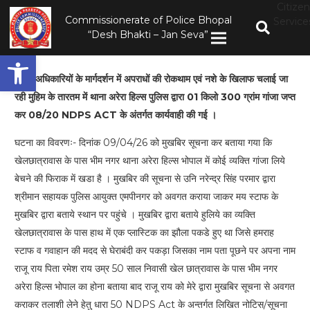
Citizen
Commissionerate of Police Bhopal
Service
“Desh Bhakti – Jan Seva”
Open toolbar
वरिष्ठ अधिकारियों के मार्गदर्शन में अपराधों की रोकथाम एवं नशे के खिलाफ चलाई जा
रही मुहिम के तारतम में थाना अरेरा हिल्स पुलिस द्वारा 01 किलो 300 ग्रांम गांजा जप्त
कर 08/20 NDPS ACT के अंतर्गत कार्यवाही की गई ।
घटना का विवरणः- दिनांक 09/04/26 को मुखबिर सूचना कर बताया गया कि
खेलछात्रावास के पास भीम नगर थाना अरेरा हिल्स भोपाल में कोई व्यक्ति गांजा लिये
बेचने की फिराक में खडा है । मुखबिर की सूचना से उनि नरेन्द्र सिंह परमार द्वारा
श्रीमान सहायक पुलिस आयुक्त एमपीनगर को अवगत कराया जाकर मय स्टाफ के
मुखबिर द्वारा बताये स्थान पर पहुंचे । मुखबिर द्वारा बताये हुलिये का व्यक्ति
खेलछात्रावास के पास हाथ में एक प्लास्टिक का झौला पकडे हुए था जिसे हमराह
स्टाफ व गवाहान की मदद से घेराबंदी कर पकड़ा जिसका नाम पता पूछने पर अपना नाम
राजू राय पिता रमेश राय उम्र 50 साल निवासी खेल छात्रावास के पास भीम नगर
अरेरा हिल्स भोपाल का होना बताया बाद राजू राय को मेरे द्वारा मुखबिर सूचना से अवगत
कराकर तलाशी लेने हेतु धारा 50 NDPS Act के अन्तर्गत लिखित नोटिस/सूचना