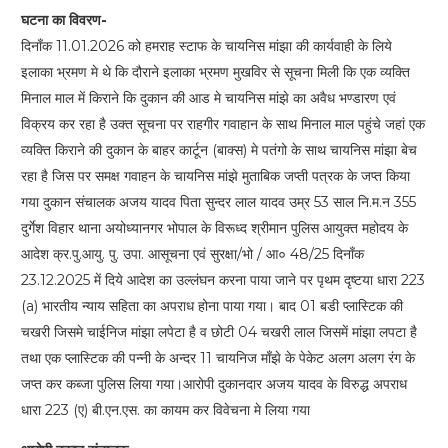
घटना का विवरण-
दिनाँक 11.01.2026 को हमराह स्टाफ के चायनिस मांझा की कार्यवाही के लिये
इलाका भ्रमण मे थे कि दौराने इलाका भ्रमण मुखविर से सूचना मिली कि एक व्यक्ति
मिनाल माल में किराने कि दुकान की आड मे चायनिस मांझे का अवैध भण्डारण एवं
विक्रय कर रहा है उक्त सूचना पर राहगीर गवाहान के साथ मिनाल माल पहुंचे जहां एक
व्यक्ति किराने की दुकान के बाहर कार्टून (बाक्स) मे पतंगो के साथ चायनिस मांझा बेच
रहा है जिस पर समक्ष गवाहन के चायनिस मांझे मुताबिक जप्ती पत्रक के जप्त किया
गया दुकान संचालक अजय यादव पिता सुन्दर लाल यादव उम्र 53 साल नि.म.न 355
दुर्गेश विहार थाना अयोध्यानगर भोपाल के विरूध्द श्रीमान पुलिस आयुक्त महोदय के
आदेश क्र.पु.आयु. पु. उपा. आसूचना एवं सुरक्षा/भो / आ० 48/25 दिनाँक
23.12.2025 में दिये आदेश का उल्लंघन करना पाया जाने पर पृथम दृष्टया धारा 223
(a) भारतीय न्याय सहिता का अपराध होना पाया गया। बाद 01 बडी प्लास्टिक की
चखरी जिसमे चाईनिज मांझा लपेटा है व छोटी 04 चखरी लाल जिसमें मांझा लपटा है
तथा एक प्लास्टिक की पन्नी के अन्दर 11 चायनिज माँझे के पेकेट अलग अलग रंग के
जप्त कर कब्जा पुलिस लिया गया।आरोपी दुकानदार अजय यादव के विरुद्ध अपराध
धारा 223 (ए) बी.एन.एस. का कायम कर विवेचना मे लिया गया