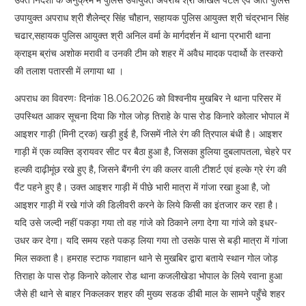
उक्त निर्देशों के अनुक्रम में पुलिस उपायुक्त अपराध श्री अखिल पटेल एवं अति पुलिस
उपायुक्त अपराध श्री शैलेन्द्र सिंह चौहान, सहायक पुलिस आयुक्त श्री चंद्रभान सिंह
चढार,सहायक पुलिस आयुक्त श्री अनिल वर्मा के मार्गदर्शन में थाना प्रभारी थाना
क्राइम ब्रांच अशोक मरावी व उनकी टीम को शहर में अवैध मादक पदार्थो के तस्करो
की तलाश पतारसी में लगाया था ।
अपराध का विवरणः दिनांक 18.06.2026 को विश्वनीय मुखबिर ने थाना परिसर में
उपस्थित आकर सूचना दिया कि गोल जोड़ तिराहे के पास रोड किनारे कोलार भोपाल में
आइशर गाड़ी (मिनी ट्रक) खड़ी हुई है, जिसमें नीले रंग की त्रिपाल बंधी है। आइशर
गाड़ी में एक व्यक्ति ड्रायवर सीट पर बैठा हुआ है, जिसका हुलिया दुबलापतला, चेहरे पर
हल्की दाढ़ीमूंछ रखे हुए है, जिसने बैंगनी रंग की कलर वाली टीशर्ट एवं हल्के ग्रे रंग की
पैंट पहने हुए है। उक्त आइशर गाड़ी में पीछे भारी मात्रा में गांजा रखा हुआ है, जो
आइशर गाड़ी में रखे गांजे की डिलीवरी करने के लिये किसी का इंतजार कर रहा है।
यदि उसे जल्दी नहीं पकड़ा गया तो वह गांजे को ठिकाने लगा देगा या गांजे को इधर-
उधर कर देगा। यदि समय रहते पकड़ लिया गया तो उसके पास से बड़ी मात्रा में गांजा
मिल सकता है। हमराह स्टाफ गवाहान थाने से मुखबिर द्वारा बताये स्थान गोल जोड़
तिराहा के पास रोड़ किनारे कोलार रोड थाना कजलीखेडा भोपाल के लिये रवाना हुआ
जैसे ही थाने से बाहर निकलकर शहर की मुख्य सडक डीबी माल के सामने पहुँचे शहर