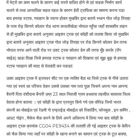
में मेट्रो का काम चलने के कारण कई रास्ते बाधित होने से एवं सडक निर्माण कार्य
चलने से तथा अत्याधिक चहल पहल के कारण हेवी ट्राफिक का सामना करना पडा
बाद हमराह स्टाफ, गवाहान के रवाना होकर मुखबिर द्वारा बताये स्थान गोल जोड़ तिराहा
के पास रोड़ किनारे कोलार रोड थाना कजलीखेडा भोपाल पहुँचा जहाँ शासकीय वाहन
से ही मुखबिर द्वारा बताये अनुसार आइशर ट्रक एवं संदेही को तलाश किया जो मुखबिर
द्वारा बताये अनुसार आइशर ट्रक गोल जोड़ तिराहा पर रोड किनारे कोलार डेम तरफ
भोपाल तरफ आने वाली रोड पर उक्ट ट्रक कोलार डेम की तरफ मुँह करके (रोंग
साईड) खडा दिखा जिसे हमराह स्टाफ व गवाहान को दिखाया एवं सूझ बूझ से हमराह
स्टाफ गवाहान की मदद से घेराबंदी कर पकडाl
उक्त आइशर ट्रक में ड्रायवर सीट पर एक व्यक्ति बैठा था जिसे ट्रक से नीचे उतारा
गया एवं स्वयं का परिचय देकर उससे उसका नाम पता पूछा जिसने अपना नाम आनन्द
बैरागी पिता वंशीदास बैगारी उम्र 23 साल निवासी ग्राम हथवास तहसील सतवास जिला
देवास होना बताया । एवं संदेही के द्वारा प्रस्तुत किये गये एक कीपेड जियो भारत
कंपनी का मोबाईल एवं रेडमी गो एन्ड्राईड मोबाईल को रिकार्डिंग, फोनबुक , इन कमिंग ,
आउट गोइंग , मैसेज चैक करने के लिये अपने अधिपत्य में लिया गया बाद संदेही के
आइशर ट्रक क्रमांक CG04 PE9434 की तलाशी ली गई आइशर ट्रक के केविन
को चैक किया गया जहाँ पर संदेही के खाना बनाने का सामान एवं ट्रक के टूल बाक्स,